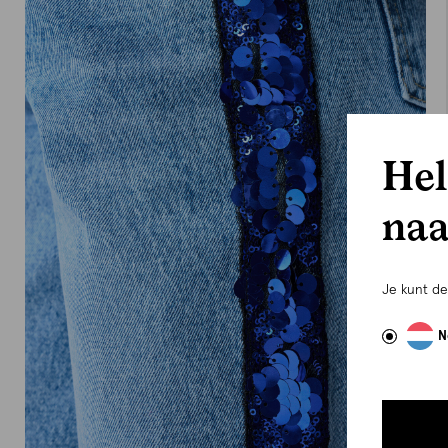
Hel
naa
Je kunt d
N