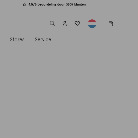
4.5/5 beoordeling door 3807 klanten
label.header.toggle
s
Stores
Service