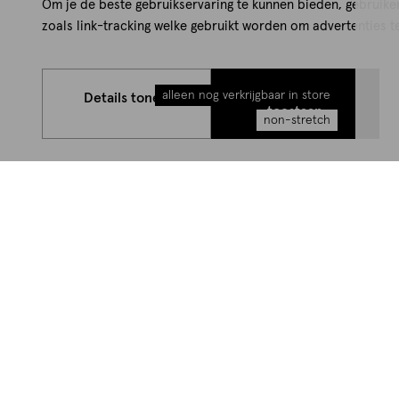
Om je de beste gebruikservaring te kunnen bieden, gebruike
zoals link-tracking welke gebruikt worden om advertenties t
Alle cookies
alleen nog verkrijgbaar in store
Details tonen
toestaan
non-stretch
Details
ls
Productnummer
Merk
 Blauw is een
Sluiting