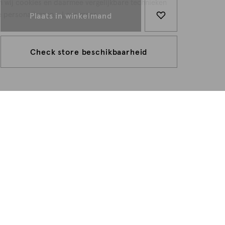
n wij cookies en daarmee vergelijkbare technieken
e personaliseren...
Lees meer
Plaats in winkelmand
Check store beschikbaarheid
1109989-51
SHOEBY ACCESSOIRES
Knoop- en ritssluiting