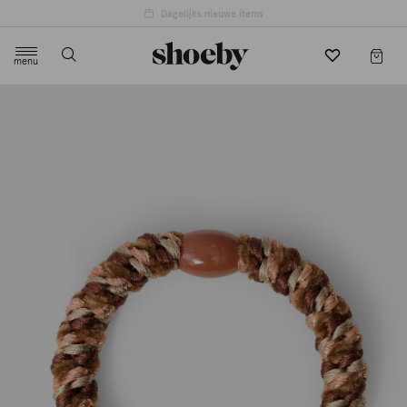
Dagelijks nieuwe items
menu
label.header.toggle