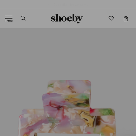
4.5/5 beoordeling door 3807 klanten
menu
label.header.toggle