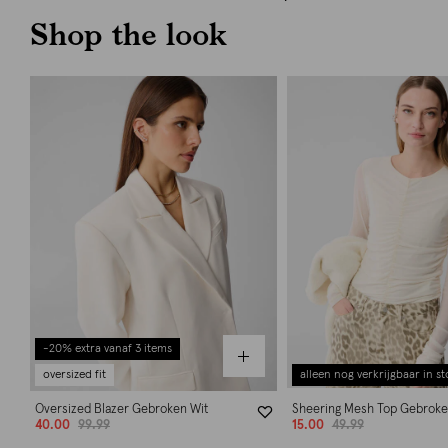
Shop the look
-20% extra vanaf 3 items
oversized fit
alleen nog verkrijgbaar in st
Oversized Blazer Gebroken Wit
Sheering Mesh Top Gebroke
40.00
99.99
15.00
49.99