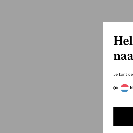
Hel
naa
Je kunt d
N