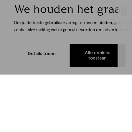
We houden het graag 
Om je de beste gebruikservaring te kunnen bieden, gebruike
zoals link-tracking welke gebruikt worden om advertenties t
Alle cookies
Details tonen
toestaan