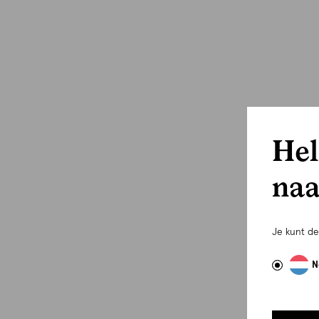
Hel
naa
Je kunt d
N