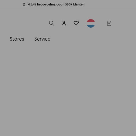
4.5/5 beoordeling door 3807 klanten
label.header.toggle
s
Stores
Service