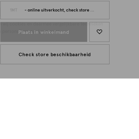
persoonlijk
1MT
- online uitverkocht, check store beschikbaarheid
n wij cookies en daarmee vergelijkbare technieken
e personaliseren...
Lees meer
Plaats in winkelmand
Check store beschikbaarheid