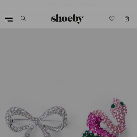
4.5/5 beoordeling door 3807 klanten
menu
label.header.toggle