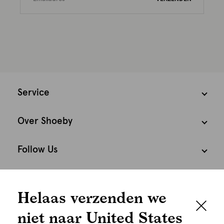
Service
Over Shoeby
Follow Us
Cookies
Helaas verzenden we
Nederland
Nederlands
niet naar United States