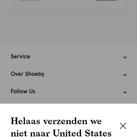
Service
Over Shoeby
Follow Us
Cookies
Helaas verzenden we
Nederland
Nederlands
niet naar United States