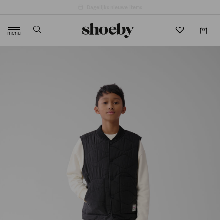
menu
label.header.toggle