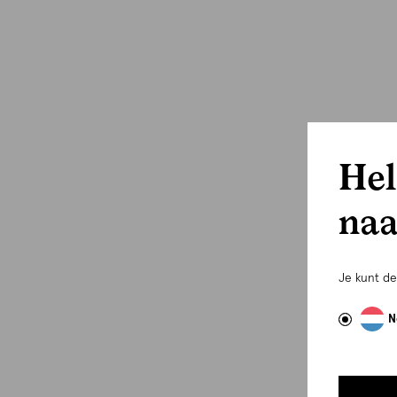
Hel
naa
Je kunt d
N