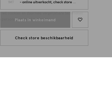
persoonlijk
1MT
- online uitverkocht, check store beschikbaarheid
n wij cookies en daarmee vergelijkbare technieken
e personaliseren...
Lees meer
Plaats in winkelmand
Check store beschikbaarheid