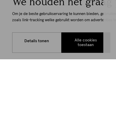
We houden het graag 
Om je de beste gebruikservaring te kunnen bieden, gebruike
zoals link-tracking welke gebruikt worden om advertenties t
Alle cookies
Details tonen
toestaan