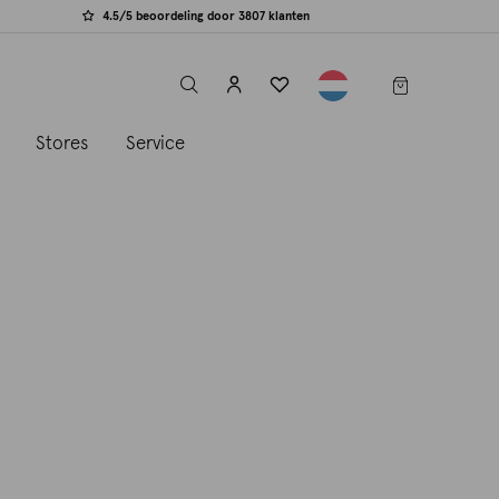
4.5/5 beoordeling door 3807 klanten
label.header.toggle
s
Stores
Service