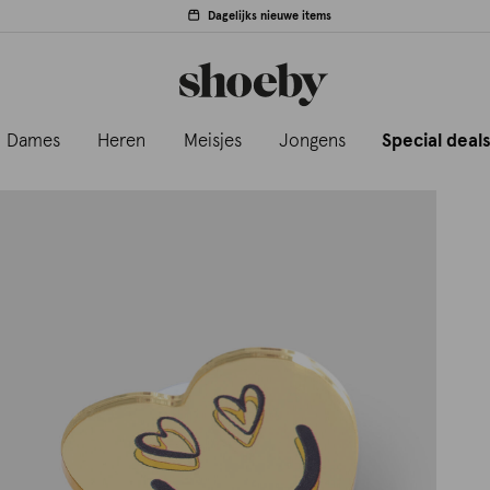
Dagelijks nieuwe items
Dames
Heren
Meisjes
Jongens
Special deal