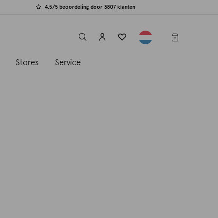
4.5/5 beoordeling door 3807 klanten
label.header.toggle
s
Stores
Service