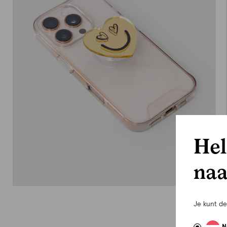
Hel
naa
Je kunt d