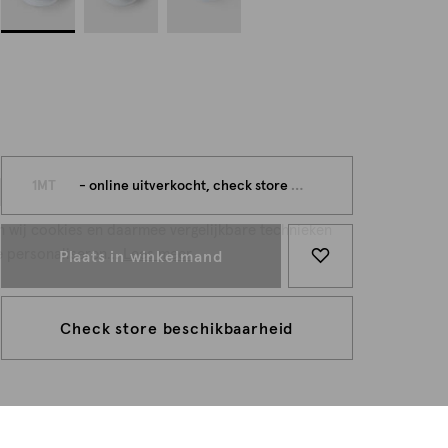
persoonlijk
1MT
- online uitverkocht, check store beschikbaarheid
n wij cookies en daarmee vergelijkbare technieken
e personaliseren...
Lees meer
Plaats in winkelmand
Check store beschikbaarheid