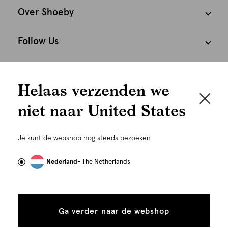
Over Shoeby
Follow Us
We houden het
Cookies
Helaas verzenden we
graag persoonlijk
Nederland
Nederlands
niet naar United States
Om je de beste gebruikservaring te kunnen bieden,
gebruiken wij cookies en daarmee vergelijkbare
Je kunt de webshop nog steeds bezoeken
technieken zoals link-tracking welke gebruikt worden
om advertenties te personaliseren...
Lees meer
Nederland
- The Netherlands
Alle
Details
cookies
Ga verder naar de webshop
tonen
toestaan
©
Alle rechten voorbehouden. Shoeby 2026