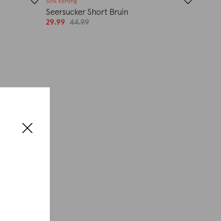
33% korting
Seersucker Short Bruin
29.99
44.99