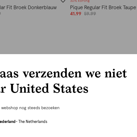
30% korting
lar Fit Broek Donkerblauw
Pique Regular Fit Broek Taupe
9
41.99
59.99
aas verzenden we niet
r United States
e webshop nog steeds bezoeken
ederland
- The Netherlands