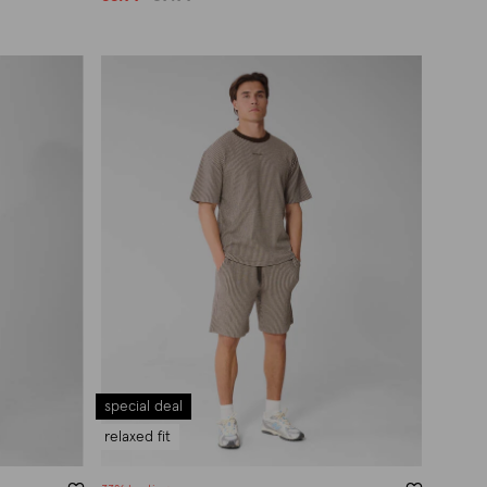
special deal
relaxed fit