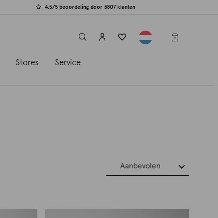
4.5/5 beoordeling door 3807 klanten
label.header.toggle
s
Stores
Service
Aanbevolen