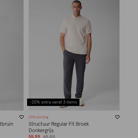
-20% extra vanaf 3 items
20% korting
tbruin
Structuur Regular Fit Broek
Donkergrijs
55.99
69.99