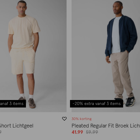
anaf 3 items
-20% extra vanaf 3 items
30% korting
Short Lichtgeel
Pleated Regular Fit Broek Lich
9
41.99
59.99