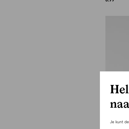
Hel
naa
Je kunt d