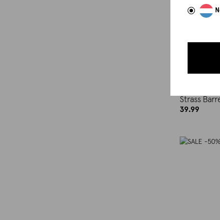
N
Strass Barr
39.99