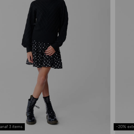
anaf 3 items
-20% extr