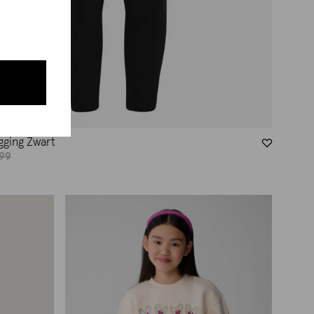
gging Zwart
.99