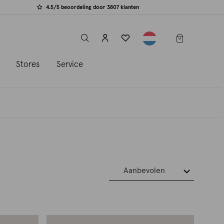
4.5/5 beoordeling door 3807 klanten
label.header.toggle
s
Stores
Service
Aanbevolen