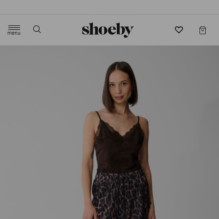
4.5/5 beoordeling door 3807 klanten
menu
label.header.toggle