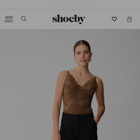
4.5/5 beoordeling door 3807 klanten
menu
label.header.toggle