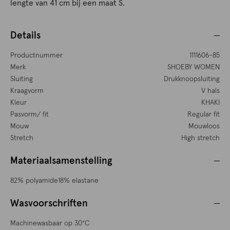
lengte van 41 cm bij een maat S.
Details
Productnummer
1111606-85
Merk
SHOEBY WOMEN
Sluiting
Drukknoopsluiting
Kraagvorm
V hals
Kleur
KHAKI
Pasvorm/ fit
Regular fit
Mouw
Mouwloos
Stretch
High stretch
Materiaalsamenstelling
82% polyamide18% elastane
Wasvoorschriften
Machinewasbaar op 30°C