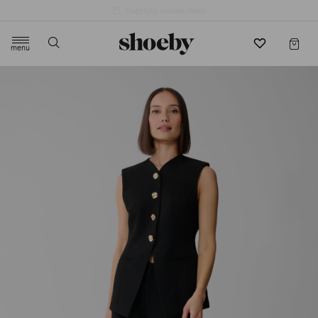
4.5/5 beoordeling door 3807 klanten
menu
label.header.toggle