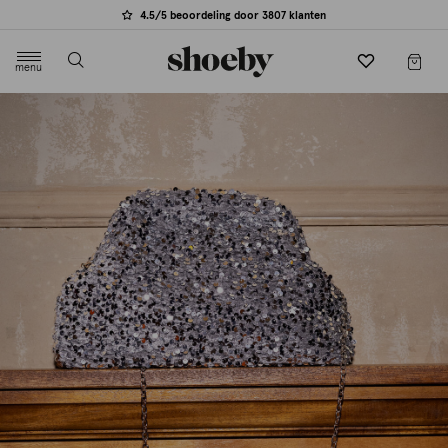
4.5/5 beoordeling door 3807 klanten
menu
label.header.toggle