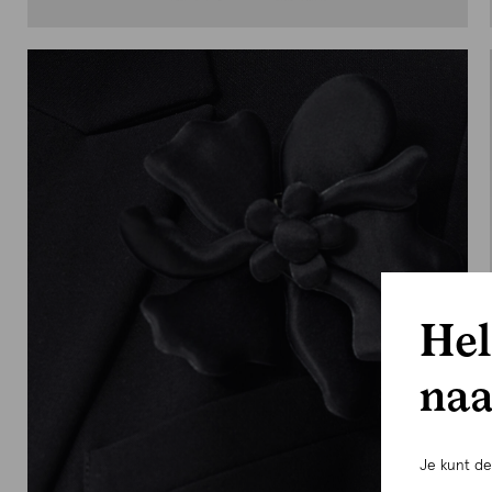
Hel
naa
Je kunt d