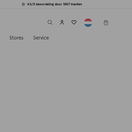
4.5/5 beoordeling door 3807 klanten
label.header.toggle
s
Stores
Service