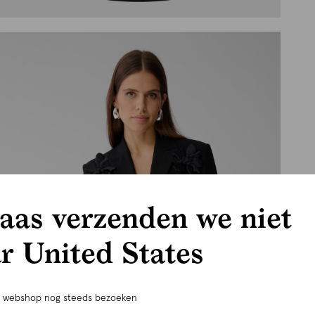
aas verzenden we niet
r United States
e webshop nog steeds bezoeken