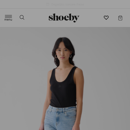
4.5/5 beoordeling door 3807 klanten
menu
label.header.toggle