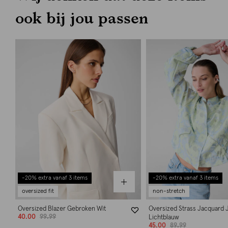
ook bij jou passen
-20% extra vanaf 3 items
-20% extra vanaf 3 items
oversized fit
non-stretch
Oversized Blazer Gebroken Wit
Oversized Strass Jacquard 
40.00
99.99
Lichtblauw
45.00
89.99