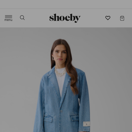
4.5/5 beoordeling door 3807 klanten
menu
label.header.toggle