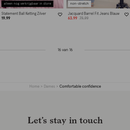
alleen nog verkrijgbaar in store
non-stretch
Statement Ball Ketting Zilver
Jacquard Barrel Fit Jeans Blauw
19.99
63.99
79.99
16 van 16
Home
Dames
Comfortable confidence
Let’s stay in touch