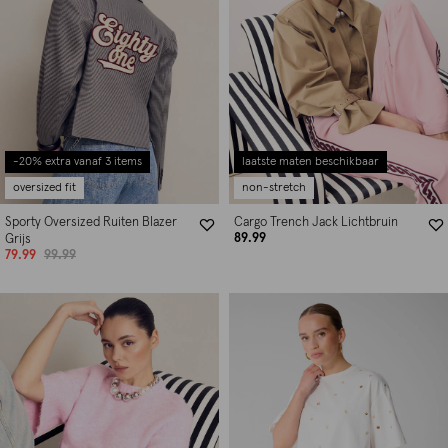
-20% extra vanaf 3 items
laatste maten beschikbaar
oversized fit
non-stretch
Sporty Oversized Ruiten Blazer
Cargo Trench Jack Lichtbruin
89.99
Grijs
79.99
99.99