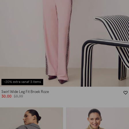
-20% extra vanaf 3 items
Swirl Wide Leg Fit Broek Roze
30.00
59.99