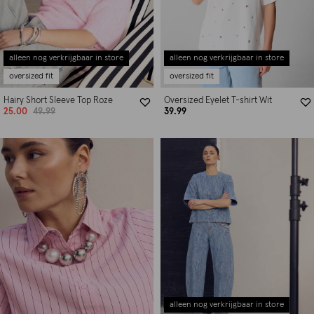
alleen nog verkrijgbaar in store
alleen nog verkrijgbaar in store
oversized fit
oversized fit
Hairy Short Sleeve Top Roze
Oversized Eyelet T-shirt Wit
25.00
49.99
39.99
alleen nog verkrijgbaar in store