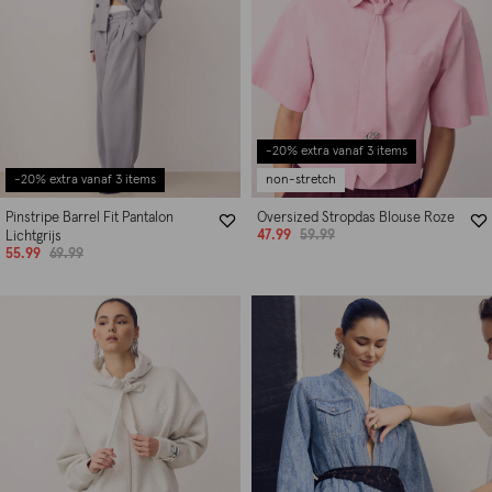
-20% extra vanaf 3 items
-20% extra vanaf 3 items
non-stretch
Pinstripe Barrel Fit Pantalon
Oversized Stropdas Blouse Roze
47.99
59.99
Lichtgrijs
55.99
69.99