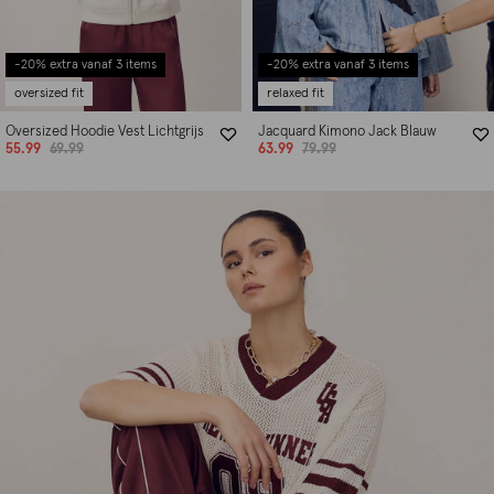
-20% extra vanaf 3 items
-20% extra vanaf 3 items
oversized fit
relaxed fit
Oversized Hoodie Vest Lichtgrijs
Jacquard Kimono Jack Blauw
55.99
69.99
63.99
79.99