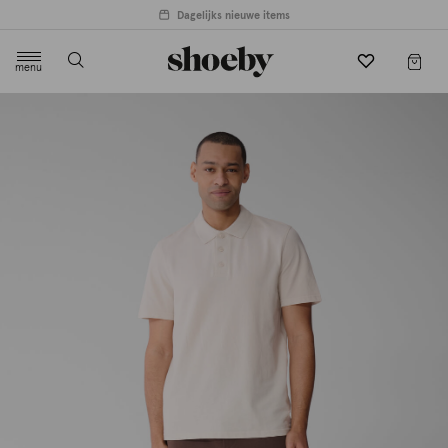
Dagelijks nieuwe items
menu
label.header.toggle