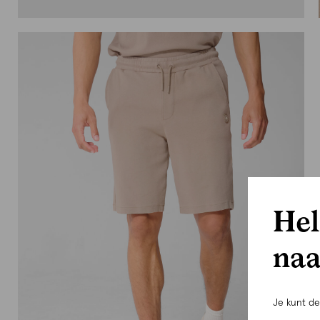
Hel
naa
Je kunt d