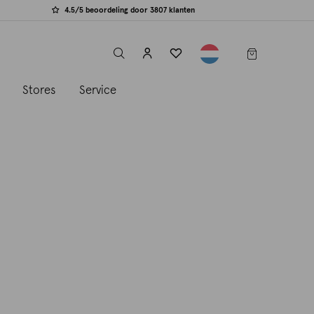
4.5/5 beoordeling door 3807 klanten
label.header.toggle
s
Stores
Service