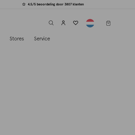
4.5/5 beoordeling door 3807 klanten
label.header.toggle
s
Stores
Service