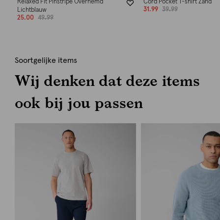
Relaxed Fit Pinstripe Overhemd
Cord Pocket T-shirt Zand
31.99
39.99
Lichtblauw
25.00
49.99
Soortgelijke items
Wij denken dat deze items
ook bij jou passen