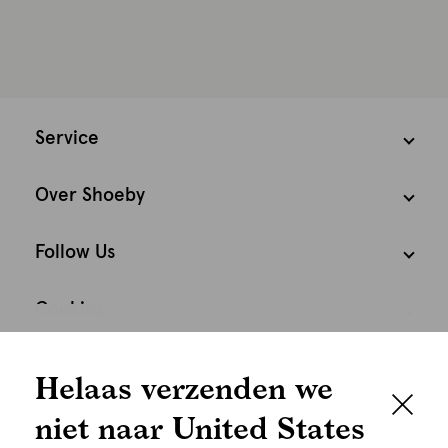
Service
Over Shoeby
Follow Us
Cookies
We houden het
Nederland
Nederlands
Helaas verzenden we
graag persoonlijk
niet naar United States