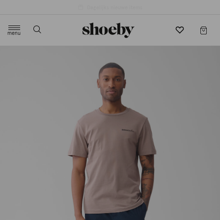
4.5/5 beoordeling door 3807 klanten
menu
label.header.toggle