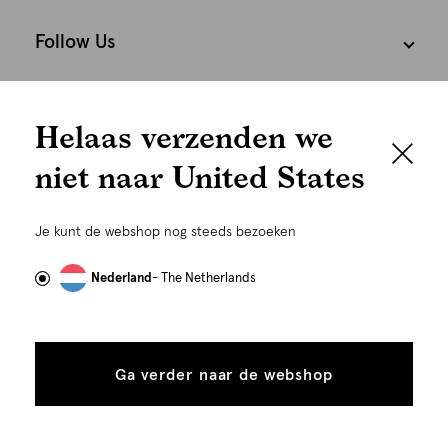
Follow Us
We houden het
Cookies
Helaas verzenden we
graag persoonlijk
Nederland
Nederlands
niet naar United States
Om je de beste gebruikservaring te kunnen bieden,
gebruiken wij cookies en daarmee vergelijkbare
Je kunt de webshop nog steeds bezoeken
technieken zoals link-tracking welke gebruikt worden
om advertenties te personaliseren...
Lees meer
Nederland
- The Netherlands
Alle
Details
cookies
Ga verder naar de webshop
tonen
toestaan
Plaats in winkelmand
©
Alle rechten voorbehouden. Shoeby 2026