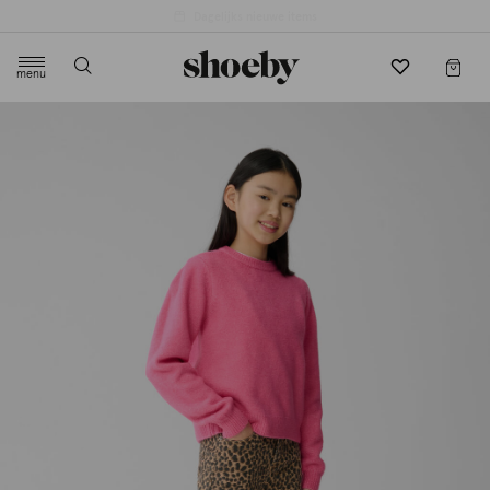
4.5/5 beoordeling door 3807 klanten
menu
label.header.toggle