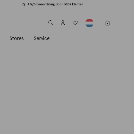
4.5/5 beoordeling door 3807 klanten
label.header.toggle
s
Stores
Service