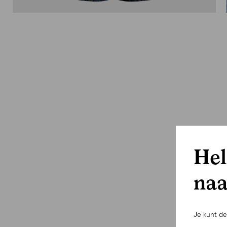
Hel
naa
Je kunt d