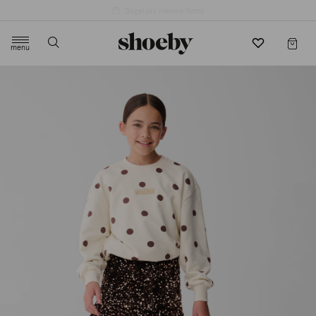
4.5/5 beoordeling door 3807 klanten
menu
label.header.toggle