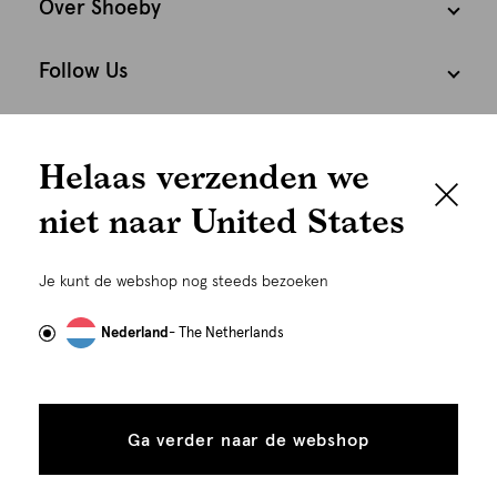
Over Shoeby
Follow Us
We houden het
Cookies
Helaas verzenden we
graag persoonlijk
Nederland
Nederlands
niet naar United States
Om je de beste gebruikservaring te kunnen bieden,
gebruiken wij cookies en daarmee vergelijkbare
Je kunt de webshop nog steeds bezoeken
technieken zoals link-tracking welke gebruikt worden
om advertenties te personaliseren...
Lees meer
Nederland
- The Netherlands
Alle
Details
cookies
Ga verder naar de webshop
tonen
toestaan
Plaats in winkelmand
©
Alle rechten voorbehouden. Shoeby 2026