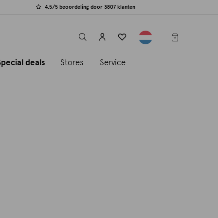
4.5/5 beoordeling door 3807 klanten
label.header.toggle
Special deals
Stores
Service