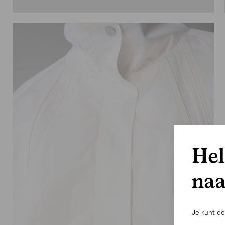
Hel
naa
Je kunt d