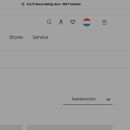
4.5/5 beoordeling door 3807 klanten
label.header.toggle
s
Stores
Service
Aanbevolen