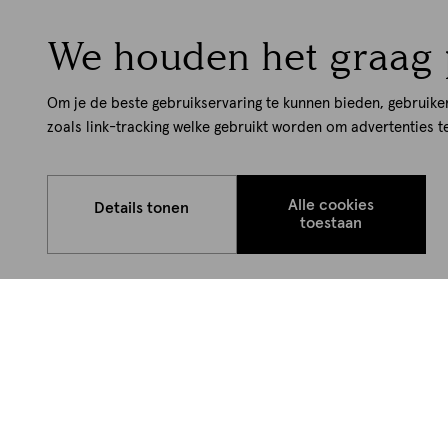
We houden het graag 
Om je de beste gebruikservaring te kunnen bieden, gebruike
zoals link-tracking welke gebruikt worden om advertenties t
Alle cookies
Details tonen
toestaan