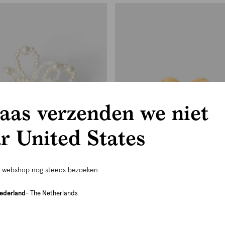
aas verzenden we niet
r United States
alleen nog verkrijgbaar in store
e webshop nog steeds bezoeken
rkrijgbaar in store
stainless steel
ederland
- The Netherlands
Parel Flower Ring
Heart Bulky Ring Goud
14.99
Wit