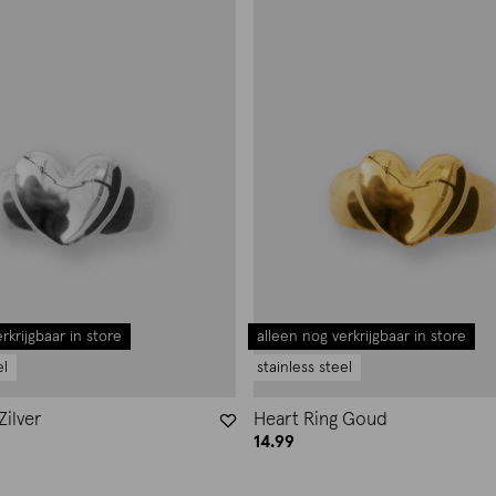
rkrijgbaar in store
alleen nog verkrijgbaar in store
el
stainless steel
Zilver
Heart Ring Goud
14.99