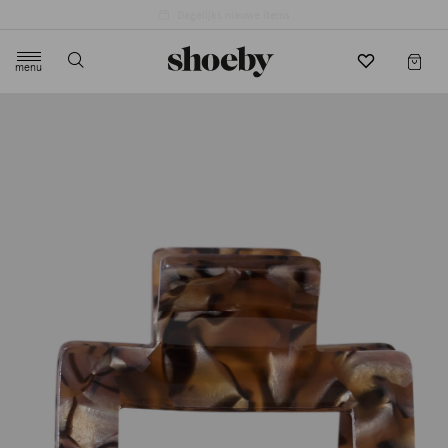
4.5/5 beoordeling door 3807 klanten
menu
label.header.toggle