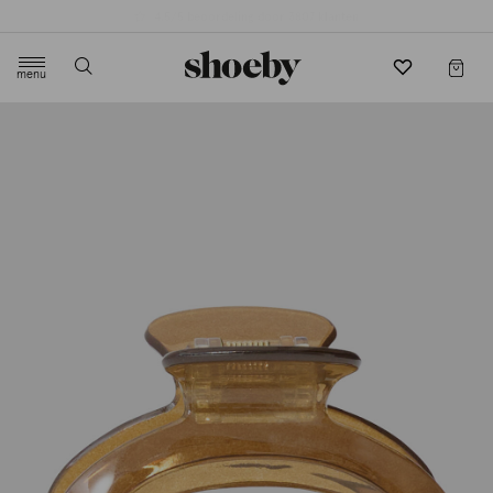
4.5/5 beoordeling door 3807 klanten
menu
label.header.toggle