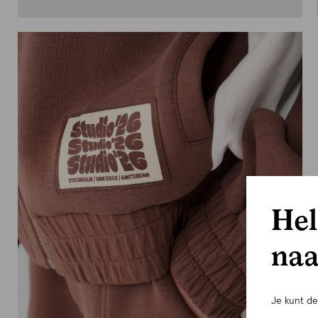
Hel
naa
Je kunt d