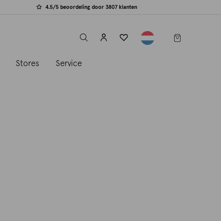
4.5/5 beoordeling door 3807 klanten
label.header.toggle
s
Stores
Service