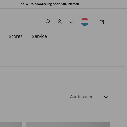
4.5/5 beoordeling door 3807 klanten
label.header.toggle
s
Stores
Service
Aanbevolen