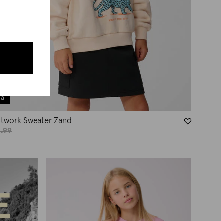
al
rtwork Sweater Zand
.99