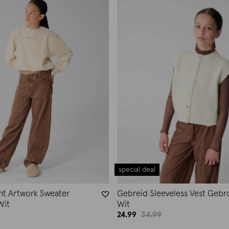
special deal
ht Artwork Sweater
Gebreid Sleeveless Vest Gebr
Wit
Wit
24.99
34.99