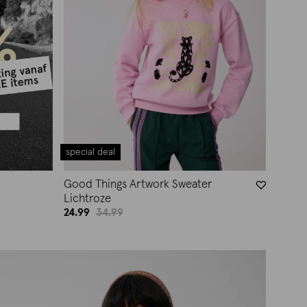
special deal
Good Things Artwork Sweater
Lichtroze
24.99
34.99