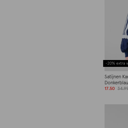
-20% extra v
Satijnen K
Donkerbla
17.50
34.9