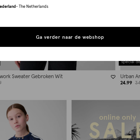
ederland
- The Netherlands
Ga verder naar de webshop
special de
twork Sweater Gebroken Wit
Urban A
9
24.99
34