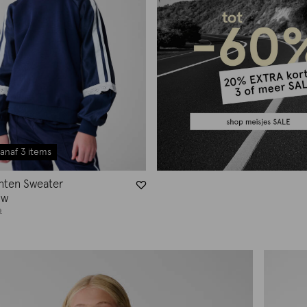
anaf 3 items
anten Sweater
uw
9