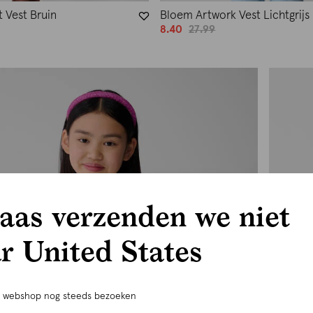
 Vest Bruin
Bloem Artwork Vest Lichtgrijs
8.40
27.99
aas verzenden we niet
r United States
e webshop nog steeds bezoeken