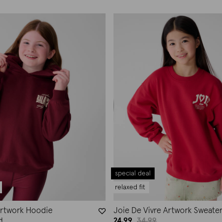
special deal
relaxed fit
Artwork Hoodie
Joie De Vivre Artwork Sweate
24.99
34.99
d