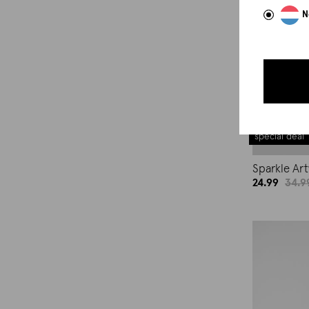
N
special deal
Sparkle Ar
24.99
34.9