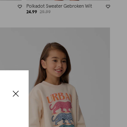
Polkadot Sweater Gebroken Wit
24.99
29.99