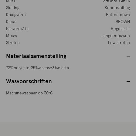
Merk
SHOEBY GIRLS
Sluiting
Knoopsluiting
Kraagvorm
Button down
Kleur
BROWN
Pasvorm/ fit
Regular fit
Mouw
Lange mouwen
Stretch
Low stretch
Materiaalsamenstelling
72%polyester25%viscose3%elasta
Wasvoorschriften
Machinewasbaar op 30°C