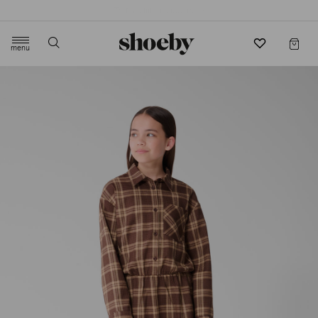
4.5/5 beoordeling door 3807 klanten
menu
label.header.toggle