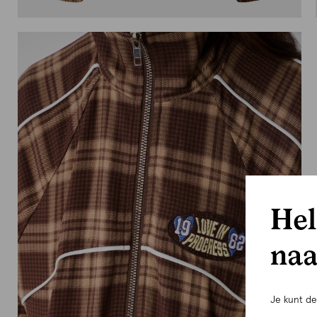
Hel
naa
Je kunt d