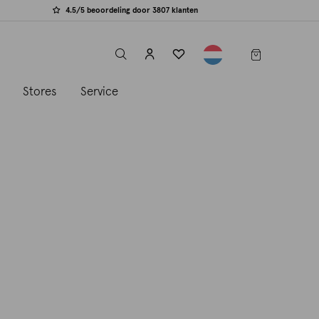
4.5/5 beoordeling door 3807 klanten
label.header.toggle
s
Stores
Service