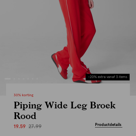
-20% extra vanaf 3 items
30% korting
Piping Wide Leg Broek
Rood
Productdetails
27.99
19.59