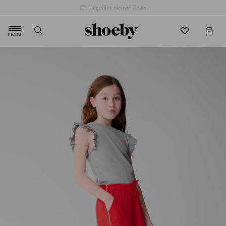
menu
label.header.toggle