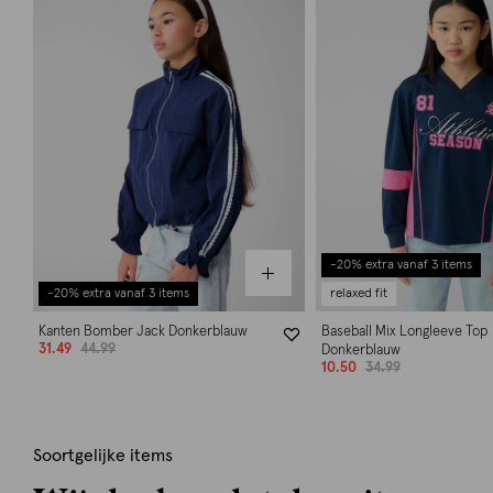
-20% extra vanaf 3 items
-20% extra vanaf 3 items
relaxed fit
Kanten Bomber Jack Donkerblauw
Baseball Mix Longleeve Top
31.49
44.99
Donkerblauw
10.50
34.99
Soortgelijke items