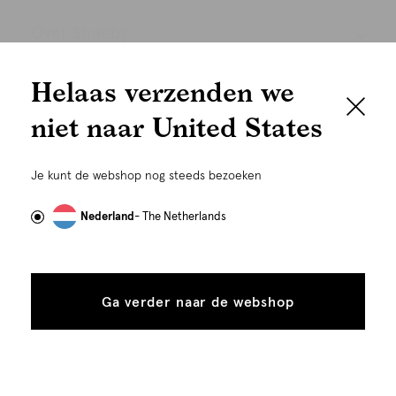
Over Shoeby
We houden het
Helaas verzenden we
Follow Us
graag persoonlijk
niet naar United States
Cookies
Om je de beste gebruikservaring te kunnen bieden,
gebruiken wij cookies en daarmee vergelijkbare
Je kunt de webshop nog steeds bezoeken
Nederland
Nederlands
technieken zoals link-tracking welke gebruikt worden
om advertenties te personaliseren...
Lees meer
Nederland
- The Netherlands
Alle
Details
cookies
Ga verder naar de webshop
tonen
toestaan
Plaats in winkelmand