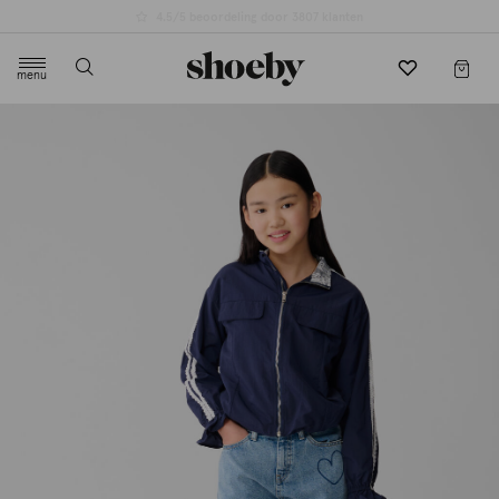
4.5/5 beoordeling door 3807 klanten
menu
label.header.toggle