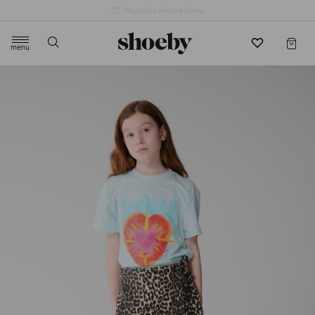
menu
label.header.toggle