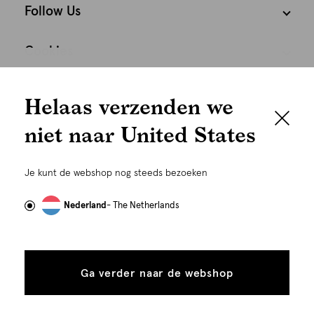
Follow Us
Cookies
We houden het
Nederland
Nederlands
Helaas verzenden we
graag persoonlijk
niet naar United States
Om je de beste gebruikservaring te kunnen bieden,
gebruiken wij cookies en daarmee vergelijkbare
Je kunt de webshop nog steeds bezoeken
technieken zoals link-tracking welke gebruikt worden
om advertenties te personaliseren...
Lees meer
Nederland
- The Netherlands
Alle
Details
©
Alle rechten voorbehouden. Shoeby 2026
cookies
Ga verder naar de webshop
tonen
toestaan
Plaats in winkelmand