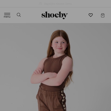
4.5/5 beoordeling door 3807 klanten
menu
label.header.toggle