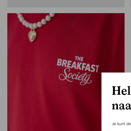
Hel
naa
Je kunt d