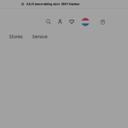
4.5/5 beoordeling door 3807 klanten
label.header.toggle
s
Stores
Service