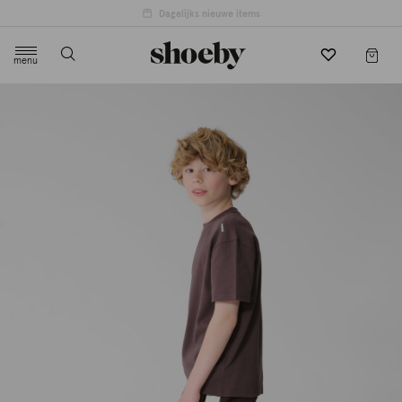
menu
label.header.toggle