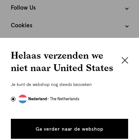
Follow Us
Cookies
We houden het
Nederland
Nederlands
Helaas verzenden we
graag persoonlijk
niet naar United States
Om je de beste gebruikservaring te kunnen bieden,
gebruiken wij cookies en daarmee vergelijkbare
Je kunt de webshop nog steeds bezoeken
technieken zoals link-tracking welke gebruikt worden
om advertenties te personaliseren...
Lees meer
Nederland
- The Netherlands
©
Alle rechten voorbehouden. Shoeby 2026
Alle
Details
cookies
Ga verder naar de webshop
tonen
toestaan
Plaats in winkelmand