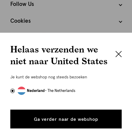
Follow Us
Cookies
We houden het
Nederland
Nederlands
Helaas verzenden we
graag persoonlijk
niet naar United States
Om je de beste gebruikservaring te kunnen bieden,
gebruiken wij cookies en daarmee vergelijkbare
Je kunt de webshop nog steeds bezoeken
technieken zoals link-tracking welke gebruikt worden
om advertenties te personaliseren...
Lees meer
Nederland
- The Netherlands
©
Alle rechten voorbehouden. Shoeby 2026
Alle
Details
cookies
Ga verder naar de webshop
tonen
toestaan
Plaats in winkelmand