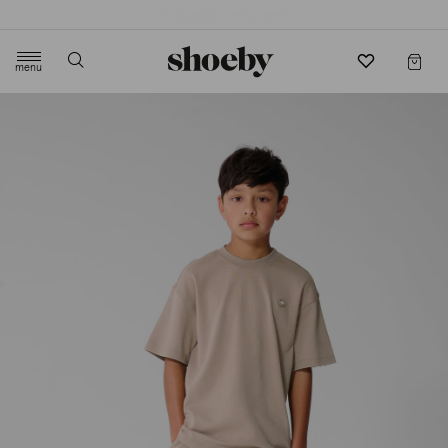
4.5/5 beoordeling door 3807 klanten
menu
label.header.toggle