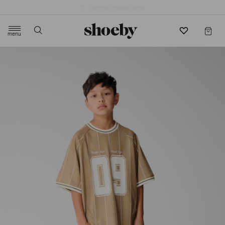
4.5/5 beoordeling door 3807 klanten
menu
label.header.toggle