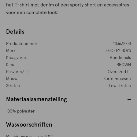
het T-shirt met denim of een sporty short en accessoires
voor een complete look!
Details
Productnummer
1113632-81
Merk
SHOEBY BOYS
Kraagvorm
Ronde hals
Kleur
BROWN
Pasvorm/ fit
Oversized fit
Mouw
Korte mouwen
Stretch
Low stretch
Materiaalsamenstelling
100% polyester
Wasvoorschriften
Machinewasbaar op 30°C