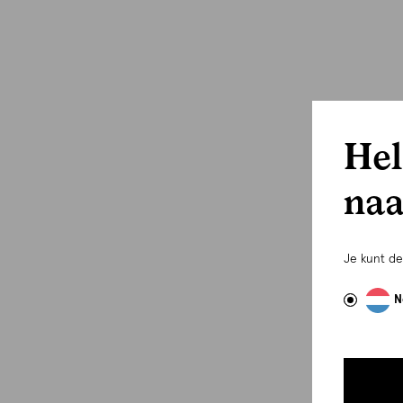
Hel
naa
Je kunt d
N