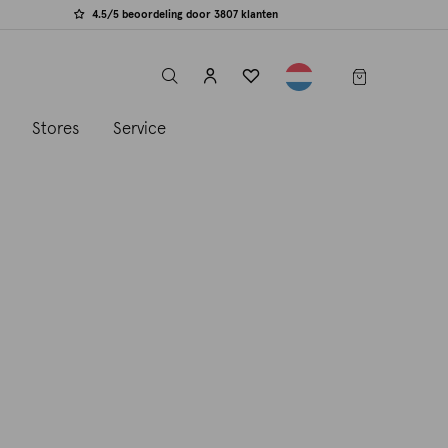
4.5/5 beoordeling door 3807 klanten
label.header.toggle
s
Stores
Service