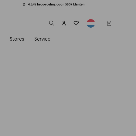
4.5/5 beoordeling door 3807 klanten
label.header.toggle
s
Stores
Service