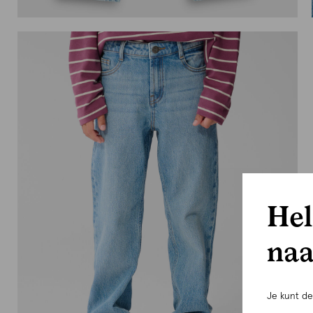
Hel
naa
Je kunt d