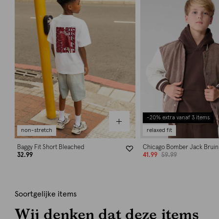
-20% extra vanaf 3 items
non-stretch
relaxed fit
Baggy Fit Short Bleached
Chicago Bomber Jack Bruin
32.99
41.99
59.99
Soortgelijke items
Wij denken dat deze items