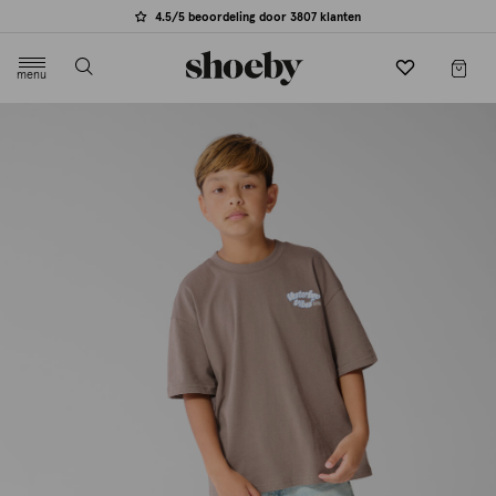
4.5/5 beoordeling door 3807 klanten
menu
label.header.toggle