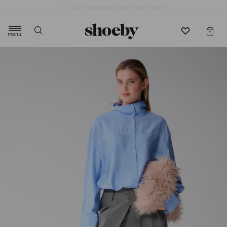
4.5/5 beoordeling door 3807 klanten
menu
label.header.toggle