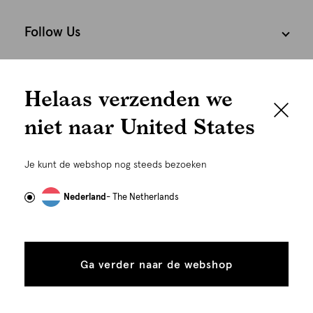
Follow Us
We houden het
Cookies
Helaas verzenden we
graag persoonlijk
Nederland
Nederlands
niet naar United States
Om je de beste gebruikservaring te kunnen bieden,
gebruiken wij cookies en daarmee vergelijkbare
Je kunt de webshop nog steeds bezoeken
technieken zoals link-tracking welke gebruikt worden
om advertenties te personaliseren...
Lees meer
Nederland
- The Netherlands
Alle
Details
cookies
Ga verder naar de webshop
tonen
toestaan
Plaats in winkelmand
©
Alle rechten voorbehouden. Shoeby 2026