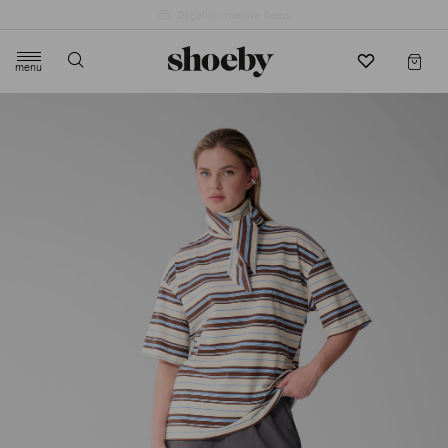
4.5/5 beoordeling door 3807 klanten
menu
label.header.toggle